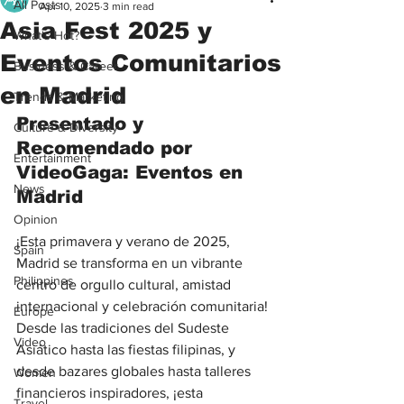
All Posts
Apr 10, 2025
3 min read
Asia Fest 2025 y
What's Hot?
Eventos Comunitarios
Business & Career
en Madrid
Trends & Marketing
Presentado y 
Culture & Diversity
Recomendado por 
Entertainment
VideoGaga: Eventos en 
News
Madrid
Opinion
¡Esta primavera y verano de 2025, 
Spain
Madrid se transforma en un vibrante 
Philippines
centro de orgullo cultural, amistad 
internacional y celebración comunitaria! 
Europe
Desde las tradiciones del Sudeste 
Video
Asiático hasta las fiestas filipinas, y 
desde bazares globales hasta talleres 
Women
financieros inspiradores, ¡esta 
Travel