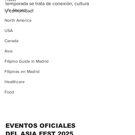
temporada se trata de conexión, cultura 
Life Abroad
y comunidad!
North America
USA
Canada
Asia
Filipino Guide in Madrid
Filipinas en Madrid
Healthcare
Food
EVENTOS OFICIALES 
DEL ASIA FEST 2025