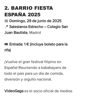
2. 
BARRIO FIESTA 
ESPAÑA 2025
📅 
Domingo, 29 de junio de 2025
📍 
Salesianos Estrecho – Colegio San 
Juan Bautista
, Madrid
🎟 
Entrada: 1 € (incluye boleto para la 
rifa)
¡Vuelve el gran festival filipino en 
España! Reuniendo a kababayans de 
todo el país para un día de comida, 
diversión y orgullo nacional.
VideoGaga
 es el socio oficial de medios 
de 
Barrio Fiesta España 2025
.
Disfruta de: